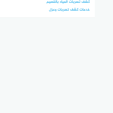
كشف تسربات المياه بالقصيم
خدمات كشف تسربات وعزل