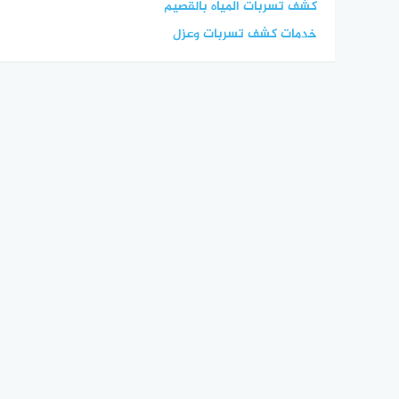
كشف تسربات المياه بالقصيم
خدمات كشف تسربات وعزل