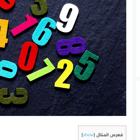
فهرس المقال
]
show
[