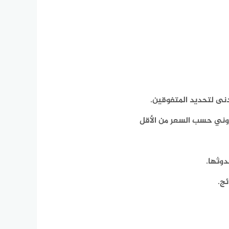
دنى لتحديد المتفوقين.
وني حسب السعر من الأقل
دوثها.
ئج.