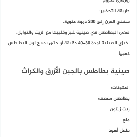
روزماري مفروم
طريقة التحضير:
سخني الفرن إلى 200 درجة مئوية.
ضعي البطاطس في صينية خبز وقلبيها مع الزيت والتوابل.
اخبزي الصينية لمدة 30-40 دقيقة أو حتى يصبح لون البطاطس
ذهبياً.
صينية بطاطس بالجبن الأزرق والكراث
المكونات:
بطاطس مقطعة
زيت زيتون
ملح
فلفل أسود