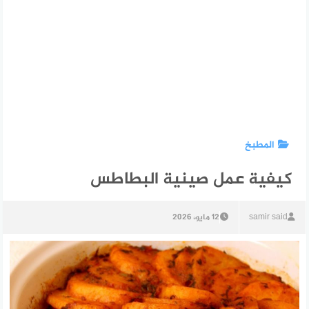
المطبخ
كيفية عمل صينية البطاطس
samir said
12 مايو، 2026