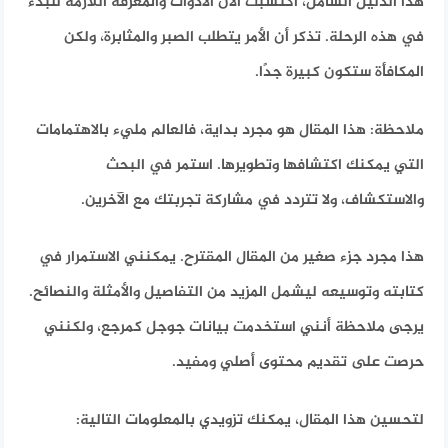
هذا الدليل الشامل، اكتسبت الآن الأدوات والمعرفة اللازمة للبدء
في هذه الرحلة. تذكر أن الأمر يتطلب الصبر والمثابرة، ولكن
المكافأة ستكون كبيرة جدًا.
ملاحظة: هذا المقال هو مجرد بداية، فالعالم مليء بالاهتمامات
التي يمكنك اكتشافها وتطويرها. استمر في البحث
والاستكشاف، ولا تتردد في مشاركة تجربتك مع الآخرين.
هذا مجرد جزء صغير من المقال المقترح. يمكنني الاستمرار في
كتابته وتوسيعه ليشمل المزيد من التفاصيل والأمثلة والنصائح.
يرجى ملاحظة أنني استخدمت بيانات جوجل كمرجع، ولكنني
حرصت على تقديم محتوى أصلي ومفيد.
لتحسين هذا المقال، يمكنك تزويدي بالمعلومات التالية: