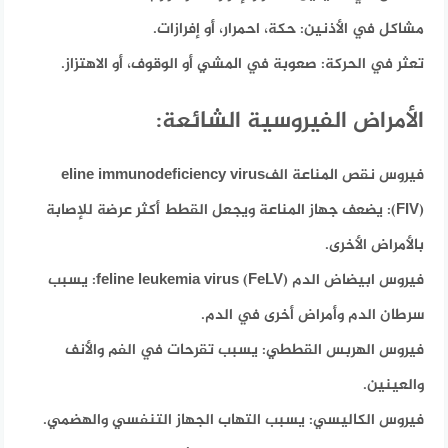
مشاكل في الأذنين:
حكة، احمرار، أو إفرازات.
تعثر في الحركة:
صعوبة في المشي أو الوقوف، أو الاهتزاز.
الأمراض الفيروسية الشائعة:
فيروس نقص المناعة الفeline immunodeficiency virus
(FIV):
يضعف جهاز المناعة ويجعل القطط أكثر عرضة للإصابة
بالأمراض الأخرى.
فيروس ابيضاض الدم feline leukemia virus (FeLV):
يسبب
سرطان الدم وأمراض أخرى في الدم.
فيروس الهربس القططي:
يسبب تقرحات في الفم والأنف
والعينين.
فيروس الكاليسي:
يسبب التهاب الجهاز التنفسي والهضمي.