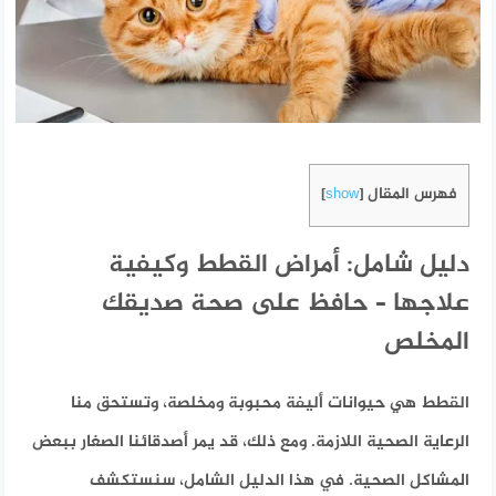
فهرس المقال
]
show
[
دليل شامل: أمراض القطط وكيفية
علاجها – حافظ على صحة صديقك
المخلص
القطط هي حيوانات أليفة محبوبة ومخلصة، وتستحق منا
الرعاية الصحية اللازمة. ومع ذلك، قد يمر أصدقائنا الصغار ببعض
المشاكل الصحية. في هذا الدليل الشامل، سنستكشف