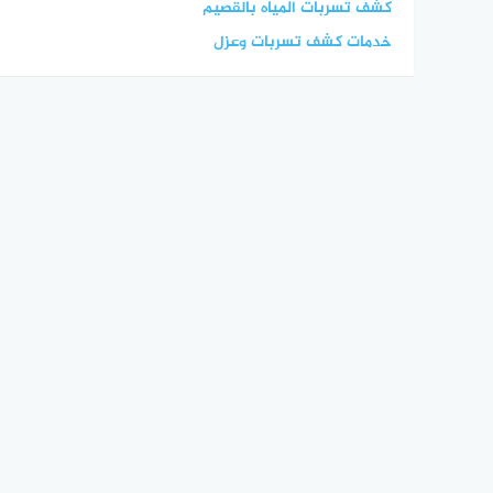
كشف تسربات المياه بالقصيم
خدمات كشف تسربات وعزل