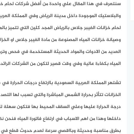
سنتعرف في هذا المقال علي واحدة من أفضل شركات لحام خزان
والبلاستيك الموجودة داخل مدينة الرياض وفي المملكة العر
لحام خزانات الفيبر جلاس بالرياض
المجد كلين التي تتميز بال
وصيانة خزانات المياه المصنوعة من مادة الفيبر جلاس او الخزان
العديد من الادوات والمواد الحديثة المستخدمة في فحص وتر
المياه بكفاءة عالية وفي وقت قصير لتكون من الشركات الرائدة
تشتهر المملكة العربية السعودية باارتفاع درجات الحرارة ف
الخزانات تتأثر بحرارة الشمس المباشرة والتي تسبب لها التص
درجة الحرارة عليها وعلي السقف المحيط بها فتكون سهلة للكس
داخلها وهذا من اهم الاسباب في ارتفاع فاتورة المياه فنحن ن
بطرق مناسبة وحديثة وبااقصي سرعة لعدم حدوث قطع في ال