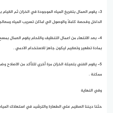
3- يقوم العمال بتفريغ المياه الموجودة في الخزان ثم القيام
الداخل وفحصة كاملاً والوصول الي اماكن تسريب المياه ومعالج
4- بعد الانتهاء من اعمال التنظيف واللحام يقوم العمال بمس
بمادة تطهير وتعقيم ليكون جاهز للاستخدام الادمي .
5- يقوم الفني بتعبئة الخزان مرة أخري للتأكد من الاصلاح وض
ممكنة .
وفي النهاية
حثنا ديننا العظيم علي الطهارة والترشيد في استهلاك المياه 