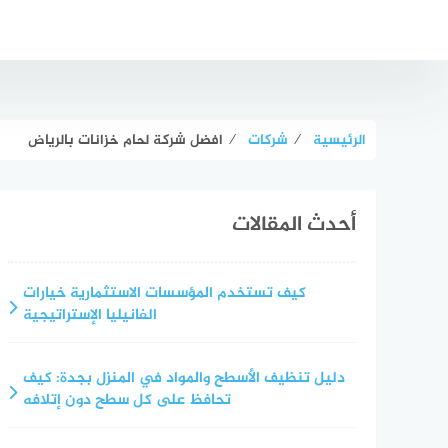
لتجاوز
لى
لمحتوى
الرئيسية
⁄
شركات
⁄
افضل شركة لحام خزانات بالرياض
أحدث المقالات
كيف تستخدم المؤسسات الاستثمارية خيارات
الفانيليا الإستراتيجية
دليل تنظيف الأسطح والمواد في المنزل بجدة: كيف
تحافظ على كل سطح دون إتلافه