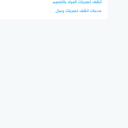
كشف تسربات المياه بالقصيم
خدمات كشف تسربات وعزل