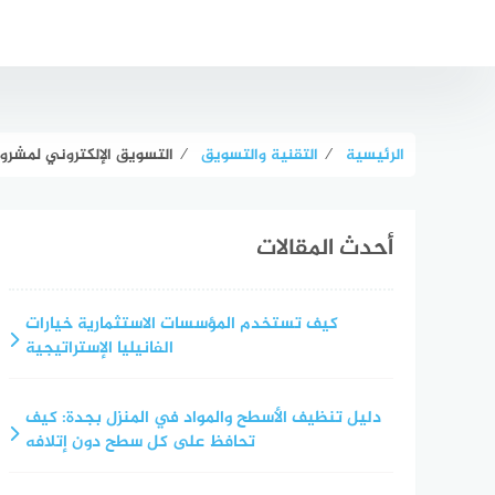
لتجاوز
لى
لمحتوى
الرئيسية
⁄
التقنية والتسويق
⁄
التسويق الإلكتروني لمشروع
أحدث المقالات
كيف تستخدم المؤسسات الاستثمارية خيارات
الفانيليا الإستراتيجية
دليل تنظيف الأسطح والمواد في المنزل بجدة: كيف
تحافظ على كل سطح دون إتلافه