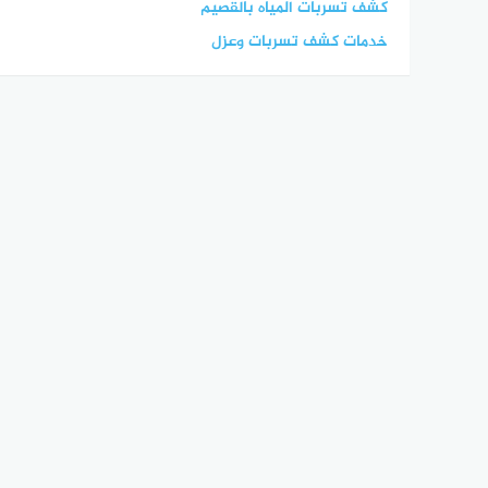
كشف تسربات المياه بالقصيم
خدمات كشف تسربات وعزل