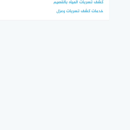
كشف تسربات المياه بالقصيم
خدمات كشف تسربات وعزل