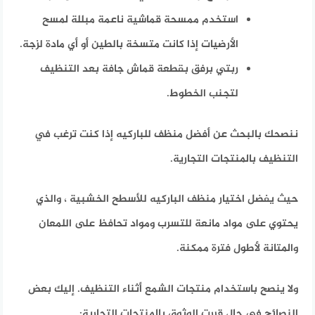
استخدم ممسحة قماشية ناعمة مبللة لمسح
الأرضيات إذا كانت متسخة بالطين أو أي مادة لزجة.
ربتي برفق بقطعة قماش جافة بعد التنظيف
لتجنب الخطوط.
ننصحك بالبحث عن أفضل منظف للباركيه إذا كنت ترغب في
التنظيف بالمنتجات التجارية.
حيث يفضل اختيار منظف الباركيه للأسطح الخشبية ، والذي
يحتوي على مواد مانعة للتسرب ومواد تحافظ على اللمعان
والمتانة لأطول فترة ممكنة.
ولا ينصح باستخدام منتجات الشمع أثناء التنظيف.
إليك بعض
النصائح في حال قررت الوثوق بالمنتجات التجارية: