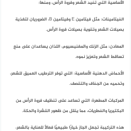
الأساسية التي تفيد الشعر وفروة الرأس،
ومنها:
الفيتامينات:
مثل فيتامين E وفيتامين B، الضروريان لتغذية
بصيلات الشعر وتقوية بصيلات فروة الرأس.
المعادن:
مثل الزنك والمغنيسيوم، اللذان يساعدان على منع
تساقط الشعر وتعزيز نموه.
الأحماض الدهنية الأساسية:
التي توفر الترطيب العميق للشعر،
وتحميه من الجفاف والتقصف.
المركبات المطهرة:
التي تساعد على تنظيف فروة الرأس من
البكتيريا والفطريات، مما يقلل من ظهور القشرة والحكة.
هذه التركيبة تجعل الجاز خيارًا طبيعيًا فعالًا للعناية بالشعر،