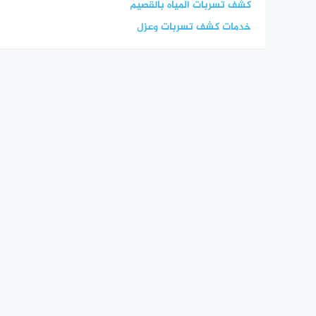
كشف تسربات المياه بالقصيم
خدمات كشف تسربات وعزل