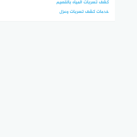
كشف تسربات المياه بالقصيم
خدمات كشف تسربات وعزل