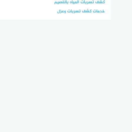
كشف تسربات المياه بالقصيم
خدمات كشف تسربات وعزل