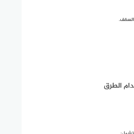
السقف.
دام الطرق
تشمل: