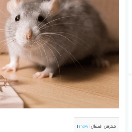
فهرس المقال
]
show
[