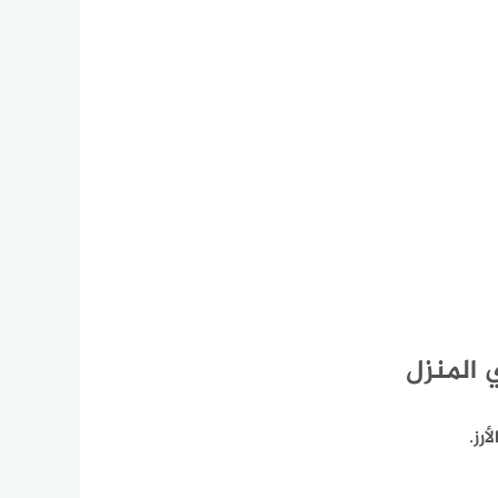
ي المنزل
رز.