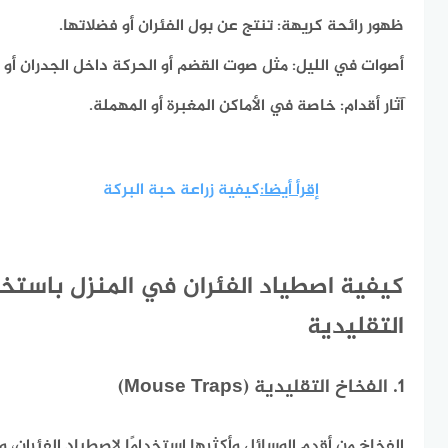
ظهور رائحة كريهة:
تنتج عن بول الفئران أو فضلاتها.
أصوات في الليل:
مثل صوت القضم أو الحركة داخل الجدران أو 
آثار أقدام:
خاصة في الأماكن المغبرة أو المهملة.
إقرأ أيضا:
كيفية زراعة حبة البركة
كيفية اصطياد الفئران في المنزل باستخ
التقليدية
1. الفخاخ التقليدية (Mouse Traps)
الفخاخ من أقدم الوسائل وأكثرها استخدامًا لاصطياد الفئران،
و