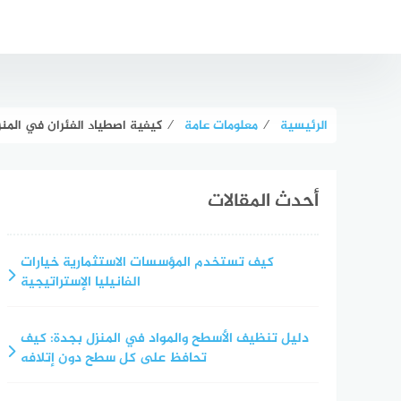
لتجاوز
لى
لمحتوى
الرئيسية
⁄
معلومات عامة
⁄
كيفية اصطياد الفئران في المن
أحدث المقالات
كيف تستخدم المؤسسات الاستثمارية خيارات
الفانيليا الإستراتيجية
دليل تنظيف الأسطح والمواد في المنزل بجدة: كيف
تحافظ على كل سطح دون إتلافه