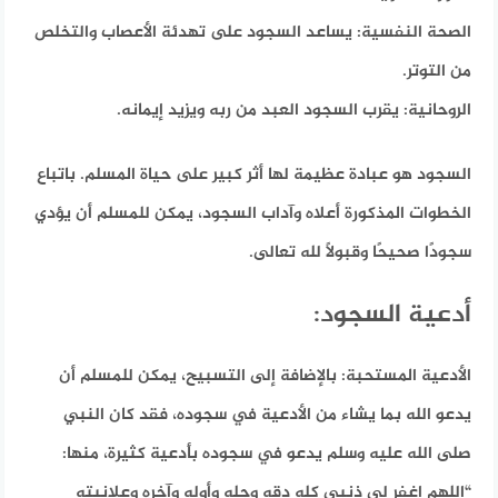
الصحة النفسية:
يساعد السجود على تهدئة الأعصاب والتخلص
من التوتر.
الروحانية:
يقرب السجود العبد من ربه ويزيد إيمانه.
السجود هو عبادة عظيمة لها أثر كبير على حياة المسلم. باتباع
الخطوات المذكورة أعلاه وآداب السجود، يمكن للمسلم أن يؤدي
سجودًا صحيحًا وقبولًا لله تعالى.
أدعية السجود:
الأدعية المستحبة:
بالإضافة إلى التسبيح، يمكن للمسلم أن
يدعو الله بما يشاء من الأدعية في سجوده، فقد كان النبي
صلى الله عليه وسلم يدعو في سجوده بأدعية كثيرة،
منها:
“اللهم اغفر لي ذنبي كله دقه وجله وأوله وآخره وعلانيته