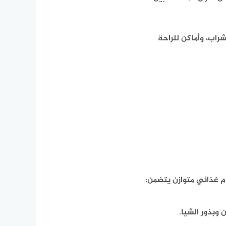
راب، وأماكن للراحة
م غذائي متوازن يتضمن:
ن وبذور الشيا.