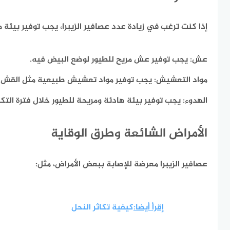
إذا كنت ترغب في زيادة عدد عصافير الزيبرا، يجب توفير بيئة م
عش:
يجب توفير عش مريح للطيور لوضع البيض فيه.
مواد التعشيش:
يجب توفير مواد تعشيش طبيعية مثل القش وا
الهدوء:
يجب توفير بيئة هادئة ومريحة للطيور خلال فترة التكاث
الأمراض الشائعة وطرق الوقاية
عصافير الزيبرا معرضة للإصابة ببعض الأمراض، مثل:
إقرأ أيضا:
كيفية تكاثر النحل