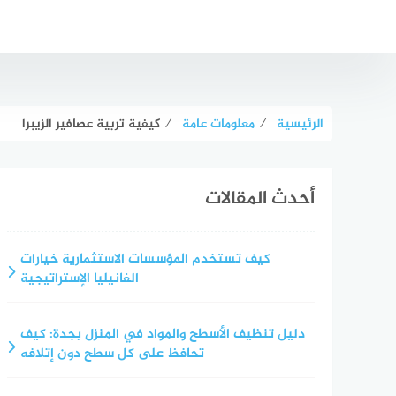
لتجاوز
لى
لمحتوى
الرئيسية
⁄
معلومات عامة
⁄
كيفية تربية عصافير الزيبرا
أحدث المقالات
كيف تستخدم المؤسسات الاستثمارية خيارات
الفانيليا الإستراتيجية
دليل تنظيف الأسطح والمواد في المنزل بجدة: كيف
تحافظ على كل سطح دون إتلافه