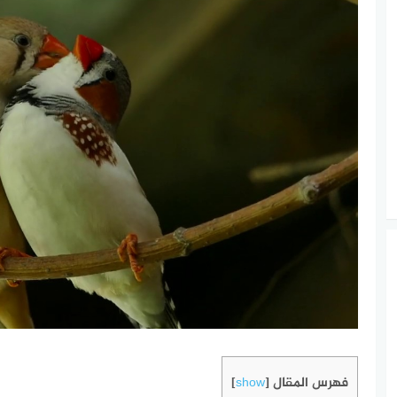
فهرس المقال
]
show
[