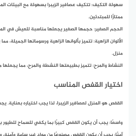
سهولة التكيف:
تتكيف عصافير الزيبرا بسهولة مع البيئات المخ
ممتازًا للمبتدئين.
الحجم الصغير:
حجمها الصغير يجعلها مناسبة للعيش في المس
الألوان الزاهية:
تتميز بألوانها الزاهية ورسوماتها الجميلة، مما
منزل.
النشاط والمرح:
تتميز بطبيعتها النشطة والمرح، مما يجعلها مصد
اختيار القفص المناسب
القفص هو المنزل لعصافير الزيبرا، لذا يجب اختياره بعناية. ي
واسعًا:
يجب أن يكون القفص كبيرًا بما يكفي للسماح للطيور با
آمنًا:
يجب أن يكون القفص مصنوعًا من مواد غير سامة وآمنة، و