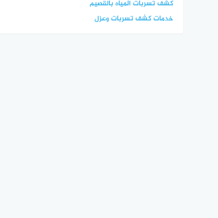
كشف تسربات المياه بالقصيم
خدمات كشف تسربات وعزل