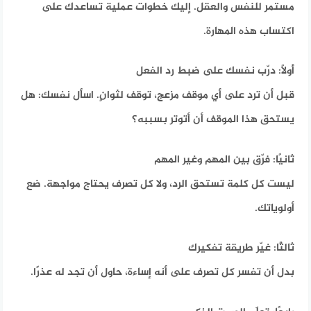
مستمر للنفس والعقل. إليك خطوات عملية تساعدك على
اكتساب هذه المهارة.
أولًا: درّب نفسك على ضبط رد الفعل
قبل أن ترد على أي موقف مزعج، توقف لثوانٍ. اسأل نفسك: هل
يستحق هذا الموقف أن أتوتر بسببه؟
ثانيًا: فرّق بين المهم وغير المهم
ليست كل كلمة تستحق الرد، ولا كل تصرف يحتاج مواجهة. ضع
أولوياتك.
ثالثًا: غيّر طريقة تفكيرك
بدل أن تفسر كل تصرف على أنه إساءة، حاول أن تجد له عذرًا.