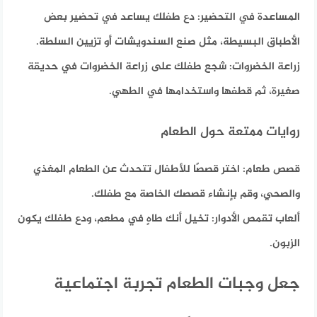
المساعدة في التحضير:
دع طفلك يساعد في تحضير بعض
الأطباق البسيطة، مثل صنع السندويشات أو تزيين السلطة.
زراعة الخضروات:
شجع طفلك على زراعة الخضروات في حديقة
صغيرة، ثم قطفها واستخدامها في الطهي.
روايات ممتعة حول الطعام
قصص طعام:
اختر قصصًا للأطفال تتحدث عن الطعام المغذي
والصحي، وقم بإنشاء قصصك الخاصة مع طفلك.
ألعاب تقمص الأدوار:
تخيل أنك طاهٍ في مطعم، ودع طفلك يكون
الزبون.
جعل وجبات الطعام تجربة اجتماعية