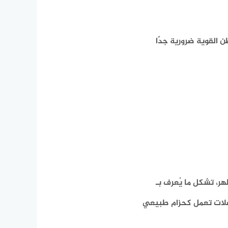
ن القوية ضرورية جدًا
ر، تشكل ما يُعرف بـ
“الجوهر” (Core Muscles). هذه العضلات تعمل كحزام طبيعي