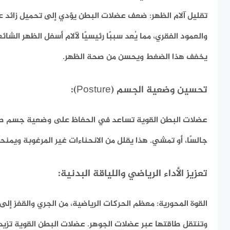
تقليل آلام الظهر:
ضعف عضلات البطن يؤدي إلى تحميل زائد ع
والعمود الفقري، مما يُعد سببًا رئيسيًا لآلام أسفل الظهر الش
يخفف هذا الضغط ويحسن من صحة الظهر.
تحسين وضعية الجسم (Posture):
عضلات البطن القوية تساعد في الحفاظ على وضعية جسم صحي
جالسًا، أو تمشي. هذا يقلل من الانحناءات غير المرغوبة ويمنحك
تعزيز الأداء الرياضي واللياقة البدنية:
القوة المحورية:
معظم الحركات الرياضية، من الجري والقفز إلى رف
وتنتقل طاقتها عبر عضلات الجوهر. عضلات البطن القوية تزيد 