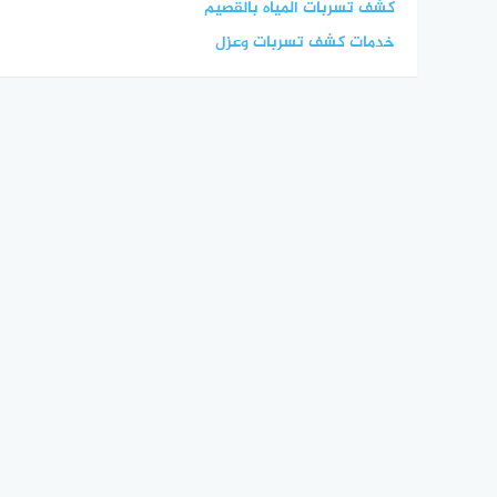
كشف تسربات المياه بالقصيم
خدمات كشف تسربات وعزل