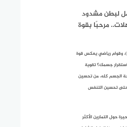
مل لبطن مشدود
لات.. مرحبًا بقوة
هل تحلم ببطن مشدود، عضلات بطن منحوتة (Six-Pack Abs)، وقوام رياضي يعكس قوة
استقرار جسمك؟ تقوية
حة الجسم كله، من تحسين
 وحتى تحسين التنفس
رة حول التمارين الأكثر