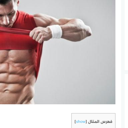
فهرس المقال
]
show
[