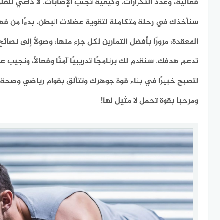
فعالية، وعدد التكرارات، وكيفية تجنب الإصابات. لا داعي للقل
سنأخذك في رحلة متكاملة لتقوية عضلات البطن، بدءًا من ف
المعقدة، مرورًا بأفضل التمارين لكل جزء منها، وصولًا إلى نصائ
تدعم هدفك. سنقدم لك برنامجًا تدريبيًا آمنًا وفعالًا، ونجيب 
لتصبح خبيرًا في بناء قوة جوهرك وتتألق بقوام رياضي وصحة د
ومرحبا بقوة تحمل لا مثيل لها!