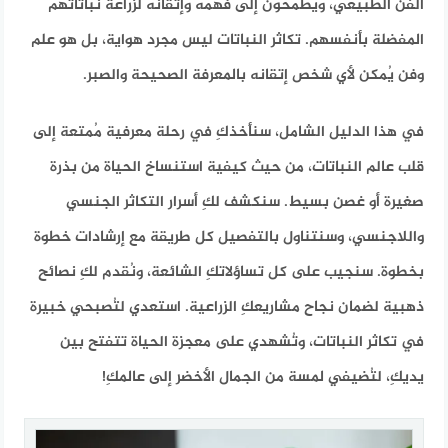
الفن الطبيعي، ويُطمحون إلى فهمه وإتقانه لزراعة نباتاتهم
المفضلة بأنفسهم. تكاثر النباتات ليس مجرد هواية، بل هو علم
وفن يُمكن لأي شخص إتقانه بالمعرفة الصحيحة والصبر.
في هذا الدليل الشامل، سنأخذكِ في رحلة معرفية مُمتعة إلى
قلب عالم النباتات، من حيث كيفية استنساخ الحياة من بذرة
صغيرة أو غصن بسيط. سنكشف لكِ أسرار التكاثر الجنسي
واللاجنسي، وسنتناول بالتفصيل كل طريقة مع إرشادات خطوة
بخطوة. سنجيب على كل تساؤلاتكِ الشائعة، ونُقدم لكِ نصائح
ذهبية لضمان نجاح مشاريعكِ الزراعية. استعدي لتُصبحي خبيرة
في تكاثر النباتات، وتُشهدي على معجزة الحياة تتفتح بين
يديكِ، لتُضيفي لمسة من الجمال الأخضر إلى عالمكِ!