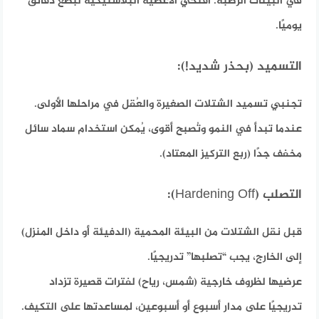
في البيئات الرطبة. افتحي الأغطية البلاستيكية لبضع دقائق
يوميًا.
التسميد (بحذر شديد!):
تجنبي تسميد الشتلات الصغيرة والعُقل في مراحلها الأولى.
عندما تبدأ في النمو وتُصبح أقوى، يُمكن استخدام سماد سائل
مخفف جدًا (ربع التركيز المعتاد).
التصلب (Hardening Off):
قبل نقل الشتلات من البيئة المحمية (الدفيئة أو داخل المنزل)
إلى الخارج، يجب “تصلبها” تدريجيًا.
عرضيها لظروف خارجية (شمس، رياح) لفترات قصيرة تزداد
تدريجيًا على مدار أسبوع أو أسبوعين، لمساعدتها على التكيف.