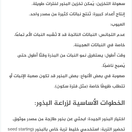
سهولة التخزين:
يُمكن تخزين البذور لفترات طويلة.
إنتاج أعداد كبيرة:
تُنتج نباتات كثيرة من مصدر واحد.
العيوب:
عدم التجانس:
النباتات الناتجة قد لا تُشبه النبات الأم تمامًا،
خاصة في النباتات الهجينة.
وقت أطول:
يستغرق نمو النبات من البذرة وقتًا أطول حتى
يُصبح ناضجًا.
صعوبة في بعض الأنواع:
بعض البذور قد تكون صعبة الإنبات أو
تتطلب ظروفًا خاصة (مثل فترة سكون).
الخطوات الأساسية لزراعة البذور:
اختيار البذور الجيدة:
ابحثي عن بذور طازجة من مصدر موثوق.
تحضير التربة:
استخدمي خليط تربة خاص بالبذور (seed starting