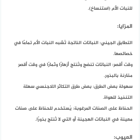
للنبات الأم (استنساخ).
المزايا:
التطابق الجيني
: النباتات الناتجة تُشبه النبات الأم تمامًا في
خصائصها.
وقت أقصر:
النباتات تنضج وتُنتج أزهارًا وثمارًا في وقت أقصر
مقارنة بالبذور.
سهولة بعض الطرق:
بعض طرق التكاثر اللاجنسي سهلة
التنفيذ للهواة.
الحفاظ على الصفات المرغوبة:
يُستخدم للحفاظ على صفات
معينة في النباتات الهجينة أو التي لا تُنتج بذورًا.
العيوب: