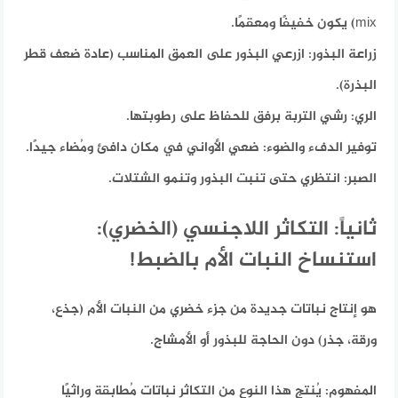
mix) يكون خفيفًا ومعقمًا.
زراعة البذور:
ازرعي البذور على العمق المناسب (عادة ضعف قطر
البذرة).
الري:
رشي التربة برفق للحفاظ على رطوبتها.
توفير الدفء والضوء:
ضعي الأواني في مكان دافئ ومُضاء جيدًا.
الصبر:
انتظري حتى تنبت البذور وتنمو الشتلات.
ثانياً: التكاثر اللاجنسي (الخضري):
استنساخ النبات الأم بالضبط!
هو إنتاج نباتات جديدة من جزء خضري من النبات الأم (جذع،
ورقة، جذر) دون الحاجة للبذور أو الأمشاج.
المفهوم:
يُنتج هذا النوع من التكاثر نباتات مُطابقة وراثيًا