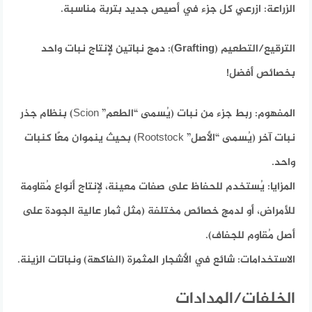
الزراعة:
ازرعي كل جزء في أصيص جديد بتربة مناسبة.
الترقيع/التطعيم (Grafting):
دمج نباتين لإنتاج نبات واحد
بخصائص أفضل!
المفهوم:
ربط جزء من نبات (يُسمى “الطعم” Scion) بنظام جذر
نبات آخر (يُسمى “الأصل” Rootstock) بحيث ينموان معًا كنبات
واحد.
المزايا:
يُستخدم للحفاظ على صفات معينة، لإنتاج أنواع مُقاومة
للأمراض، أو لدمج خصائص مختلفة (مثل ثمار عالية الجودة على
أصل مُقاوم للجفاف).
الاستخدامات:
شائع في الأشجار المثمرة (الفاكهة) ونباتات الزينة.
الخلفات/المدادات