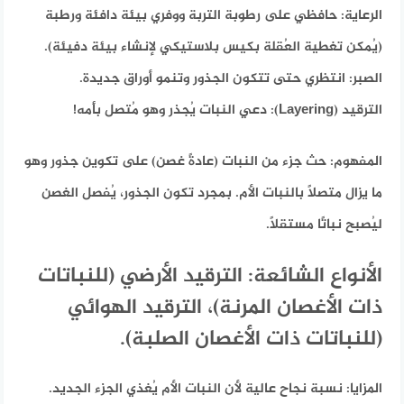
الرعاية:
حافظي على رطوبة التربة ووفري بيئة دافئة ورطبة
(يُمكن تغطية العُقلة بكيس بلاستيكي لإنشاء بيئة دفيئة).
الصبر:
انتظري حتى تتكون الجذور وتنمو أوراق جديدة.
الترقيد (Layering):
دعي النبات يُجذر وهو مُتصل بأمه!
المفهوم:
حث جزء من النبات (عادةً غصن) على تكوين جذور وهو
ما يزال متصلًا بالنبات الأم. بمجرد تكون الجذور، يُفصل الغصن
ليُصبح نباتًا مستقلاً.
الأنواع الشائعة: الترقيد الأرضي (للنباتات
ذات الأغصان المرنة)، الترقيد الهوائي
(للنباتات ذات الأغصان الصلبة).
المزايا:
نسبة نجاح عالية لأن النبات الأم يُغذي الجزء الجديد.