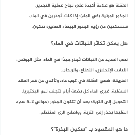
العُقلة هو علامة أكيدة على نجاح عملية التجذير.
الجذور المرئية (في الماء):
إذا كنتِ تُجذرين في الماء،
ستتمكنين من رؤية الجذور البيضاء الصغيرة تتكون.
هل يمكن تكاثر النباتات في الماء؟
نعم، العديد من النباتات تُجذر جيدًا في الماء، مثل البوتس،
اللبلاب الإنجليزي، النعناع، والريحان.
الطريقة:
ضعي العُقلة في كوب ماء، وتأكدي من غمر العقد
السفلية. غيري الماء كل بضعة أيام لتجنب نمو البكتيريا.
التحويل إلى التربة:
بعد أن تتكون الجذور (حوالي 2-5 سم)،
انقليها بحذر إلى التربة، وواصلي الري المنتظم.
ما هو المقصود بـ “سكون البذرة”؟