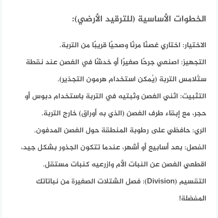
الخطوات الأساسية (للترقيد الأرضي):
الاختيار:
اختاري غصنًا مرنًا وصحيًا قريبًا من التربة.
التجهيز:
اصنعي جرحًا صغيرًا أو خدشًا في الغصن عند نقطة
ستُلامس التربة (يُمكن استخدام هرمون التجذير).
التثبيت:
اثني الغصن وثبتيه في التربة باستخدام دبوس أو
حجر، مع إبقاء طرف الغصن (الذي به أوراق) خارج التربة.
الري:
حافظي على رطوبة المنطقة حول الغصن المدفون.
الفصل:
بعد أسابيع أو أشهر، عندما تتكون الجذور بشكل جيد،
اقطعي الغصن عن النبات الأم وازرعيه كنبات مستقل.
التقسيم (Division):
فصل الشتلات الصغيرة من نباتاتك
المفضلة!