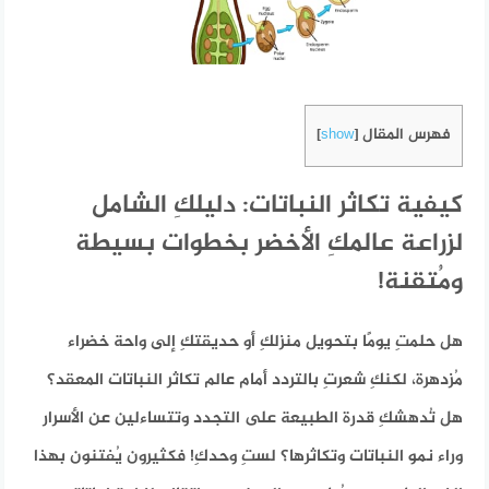
فهرس المقال
]
show
[
كيفية تكاثر النباتات: دليلكِ الشامل
لزراعة عالمكِ الأخضر بخطوات بسيطة
ومُتقنة!
هل حلمتِ يومًا بتحويل منزلكِ أو حديقتكِ إلى واحة خضراء
مُزدهرة، لكنكِ شعرتِ بالتردد أمام عالم تكاثر النباتات المعقد؟
هل تُدهشكِ قدرة الطبيعة على التجدد وتتساءلين عن الأسرار
وراء نمو النباتات وتكاثرها؟ لستِ وحدكِ! فكثيرون يُفتنون بهذا