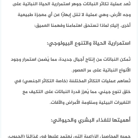
تُعد عملية تكاثر النباتات جوهر استمرارية الحياة النباتية على
وجه الأرض، وهي عملية لا تقل إبهارًا عن أي معجزة طبيعية
أخرى. إليكِ لماذا تستحق اهتمامنا وفهمنا العميق:
استمرارية الحياة والتنوع البيولوجي:
تُمكن النباتات من إنتاج أجيال جديدة، مما يُضمن استمرار وجود
الأنواع النباتية على مر العصور.
تُساهم عمليات التكاثر المختلفة (خاصة التكاثر الجنسي) في
خلق تنوع جيني، مما يُعزز قدرة النباتات على التكيف مع
التغيرات البيئية ومقاومة الأمراض والآفات.
أهميتها للغذاء البشري والحيواني:
جميع المحاصيل الزراعية التي نعتمد عليها في غذائنا (الحبوب،