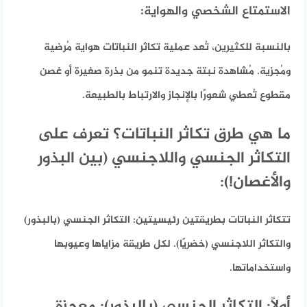
الاستمتاع الشخصي والهواية:
بالنسبة للكثيرين، تُعد عملية تكاثر النباتات هواية مُرضية
ومُجزية. مُشاهدة نبتة جديدة تنمو من بذرة صغيرة أو غصن
مقطوع تُعطي شعورًا بالإنجاز والارتباط بالطبيعة.
ما هي طرق تكاثر النباتات؟ تعرف على
التكاثر الجنسي واللاجنسي (بين البذور
والأغصان!):
تتكاثر النباتات بطريقتين رئيسيتين:
التكاثر الجنسي (بالبذور)
والتكاثر اللاجنسي (خضريًا). لكل طريقة مزاياها وعيوبها
واستخداماتها.