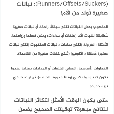
(Runners/Offsets/Suckers): نباتات
صغيرة تُولد من الأم!
المفهوم:
بعض النباتات تُنتج سيقانًا زاحفة أو نباتات صغيرة
مُطابقة للنبات الأم (خلفات أو مدادات) يُمكن فصلها وزراعتها.
الأمثلة:
الفراولة (تُنتج مدادات)، نباتات العنكبوت (تُنتج نباتات
صغيرة مُعلقة)، الألوفيرا (تُنتج خلفات صغيرة من القاعدة).
الخطوات الأساسية:
افصلي الخلفات أو المدادات بعناية عندما
تكون كبيرة بما يكفي (وبها جذورها الخاصة)، ثم ازرعيها في
تربة جديدة.
متى يكون الوقت الأمثل لتكاثر النباتات
لنتائج مبهرة؟ توقيتك الصحيح يضمن