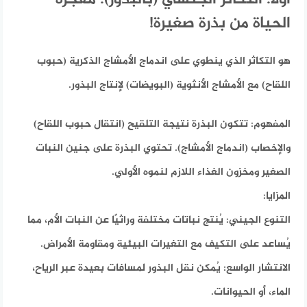
أولاً: التكاثر الجنسي (بالبذور): معجزة
الحياة من بذرة صغيرة!
هو التكاثر الذي ينطوي على اندماج الأمشاج الذكرية (حبوب
اللقاح) مع الأمشاج الأنثوية (البويضات) لإنتاج البذور.
المفهوم:
تتكون البذرة نتيجة التلقيح (انتقال حبوب اللقاح)
والإخصاب (اندماج الأمشاج). تحتوي البذرة على جنين النبات
الصغير ومخزون الغذاء اللازم لنموه الأولي.
المزايا:
التنوع الجيني:
يُنتج نباتات مختلفة وراثيًا عن النبات الأم، مما
يُساعد على التكيف مع التغيرات البيئية ومقاومة الأمراض.
الانتشار الواسع:
يُمكن نقل البذور لمسافات بعيدة عبر الرياح،
الماء، أو الحيوانات.