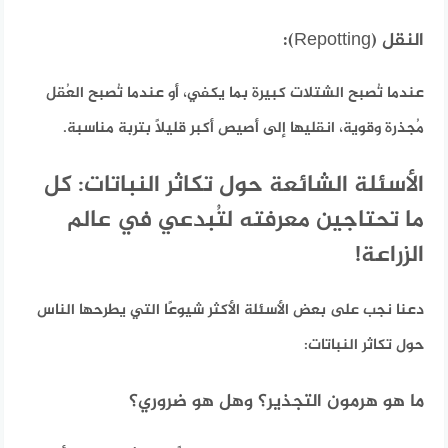
النقل (Repotting):
عندما تُصبح الشتلات كبيرة بما يكفي، أو عندما تُصبح العُقل
مُجذرة وقوية، انقليها إلى أصيص أكبر قليلًا بتربة مناسبة.
الأسئلة الشائعة حول تكاثر النباتات: كل
ما تحتاجين معرفته لتُبدعي في عالم
الزراعة!
دعنا نجب على بعض الأسئلة الأكثر شيوعًا التي يطرحها الناس
حول تكاثر النباتات:
ما هو هرمون التجذير؟ وهل هو ضروري؟