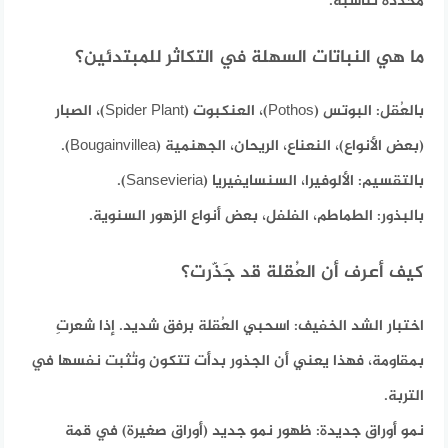
محددة تُناسبه.
ما هي النباتات السهلة في التكاثر للمبتدئين؟
بالعُقل:
البوتس (Pothos)، العنكبوت (Spider Plant)، الصبار
(بعض الأنواع)، النعناع، الريحان، الجهنمية (Bougainvillea).
بالتقسيم:
الألوفيرا، السنسايفيريا (Sansevieria).
بالبذور:
الطماطم، الفلفل، بعض أنواع الزهور السنوية.
كيف أعرف أن العُقلة قد جَذّرت؟
اختبار الشد الخفيف:
اسحبي العُقلة برفق شديد. إذا شعرتِ
بمقاومة، فهذا يعني أن الجذور بدأت تتكون وتُثبت نفسها في
التربة.
نمو أوراق جديدة:
ظهور نمو جديد (أوراق صغيرة) في قمة