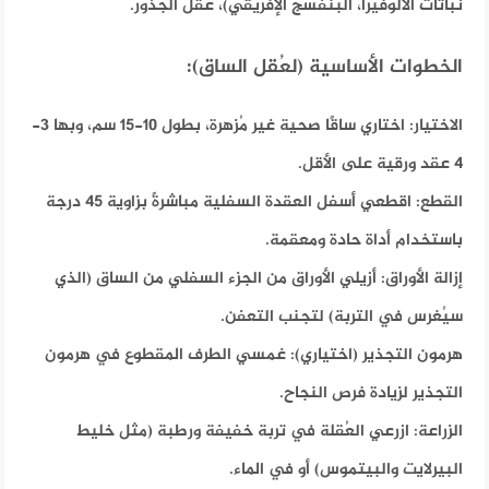
نباتات الألوفيرا، البنفسج الإفريقي)، عُقل الجذور.
الخطوات الأساسية (لعُقل الساق):
الاختيار:
اختاري ساقًا صحية غير مُزهرة، بطول 10-15 سم، وبها 3-
4 عقد ورقية على الأقل.
القطع:
اقطعي أسفل العقدة السفلية مباشرةً بزاوية 45 درجة
باستخدام أداة حادة ومعقمة.
إزالة الأوراق:
أزيلي الأوراق من الجزء السفلي من الساق (الذي
سيُغرس في التربة) لتجنب التعفن.
هرمون التجذير (اختياري):
غمسي الطرف المقطوع في هرمون
التجذير لزيادة فرص النجاح.
الزراعة:
ازرعي العُقلة في تربة خفيفة ورطبة (مثل خليط
البيرلايت والبيتموس) أو في الماء.