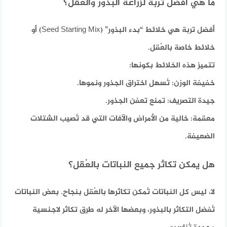
ما هي أفضل تربة لزراعة البذور والعُقل؟
أفضل تربة هي خلائط “بدء البذور” (Seed Starting Mix) أو
خلائط خاصة بالعُقل.
تتميز هذه الخلائط بكونها:
خفيفة الوزن:
تُسهل اختراق الجذور ونموها.
جيدة التصريف:
تمنع تعفن الجذور.
معقمة:
خالية من الأمراض والآفات التي قد تُصيب الشتلات
الضعيفة.
هل يمكن تكاثر جميع النباتات بالعُقل؟
لا، ليس كل النباتات تُمكن تكاثرها بالعُقل بنجاح. بعض النباتات
تُفضل التكاثر بالبذور، وبعضها الآخر له طرق تكاثر لاجنسية