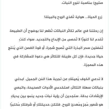
صقيع) مناسبة لنوع النبات.
زرع الحياة… هواية تُغذي الروح والبيئة!
إن رحلتنا في عالم تكاثر النباتات تُظهر لنا بوضوح أن الطبيعة
تُقدم لنا كنوزًا لا تُحصى من الإبداع والتجديد. سواء كنتِ
تُفضلين سحر البذرة التي تُصبح شجرة، أو قوة الغصن الذي يُنتج
حياة جديدة، فإن كل طريقة للتكاثر هي دعوة للمشاركة في
هذه المعجزة.
لا تدعي الخوف يُعيقكِ عن تجربة هذا الفن الجميل. ابدئي
بنباتات سهلة التكاثر، استخدمي الأدوات الصحيحة، واتبعي
الإرشادات بدقة. ستجدين أن رؤية نبات جديد ينمو بين يديكِ
هو شعور مُجزٍ ومُهدئ للروح. فلتكن حديقتكِ أو شرفتكِ مُختبرًا