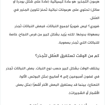
هرمون التجذير:
هو مادة كيميائية (عادةً على شكل بودرة أو
سائل) تحتوي على هرمونات نباتية تُحفز تكوين الجذور في
العُقل.
ضروري؟
ليس ضروريًا لجميع النباتات، فبعض النباتات تُجذر
بسهولة بدونها. لكنه يُزيد بشكل كبير من فرص النجاح، خاصة
للنباتات التي تُجذر بصعوبة.
كم من الوقت تستغرق العُقل لتُجذر؟
يختلف الوقت بشكل كبير حسب نوع النبات. بعض النباتات تُجذر
في غضون أسبوعين إلى 4 أسابيع (مثل البوتس، الألوا،
النعناع)، بينما قد يستغرق البعض الآخر أشهرًا (مثل بعض
الأشجار أو الشجيرات).