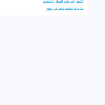
كشف تسربات المياه بالقصيم
خدمات كشف تسربات وعزل