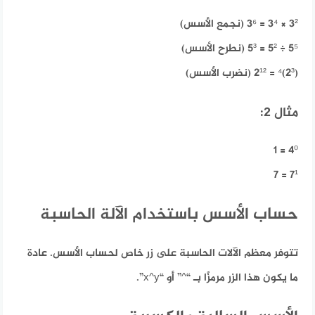
3² × 3⁴ = 3⁶ (نجمع الأسس)
5⁵ ÷ 5² = 5³ (نطرح الأسس)
(2³)⁴ = 2¹² (نضرب الأسس)
مثال 2:
4⁰ = 1
7¹ = 7
حساب الأسس باستخدام الآلة الحاسبة
تتوفر معظم الآلات الحاسبة على زر خاص لحساب الأسس. عادة
ما يكون هذا الزر مرمزًا بـ “^” أو “x^y”.