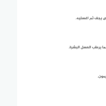
 يجف ثم اغسليه.
مون.