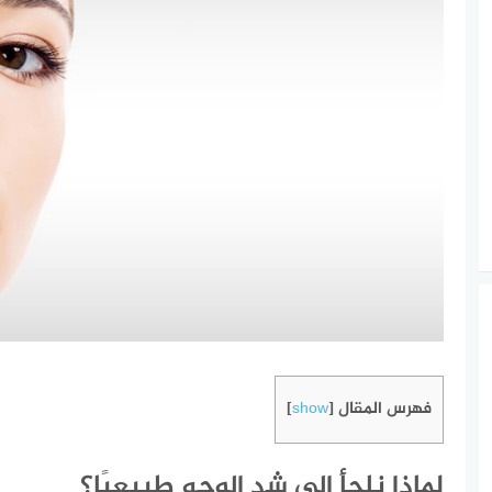
فهرس المقال
]
show
[
لماذا نلجأ إلى شد الوجه طبيعيًا؟