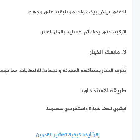
اخفقي بياض بيضة واحدة وطبقيه على وجهك.
اتركيه حتى يجف ثم اغسليه بالماء الفاتر.
3. ماسك الخيار
يُعرف الخيار بخصائصه المهدئة والمضادة للالتهابات، مما يجعله
طريقة الاستخدام:
ابشري نصف خيارة واستخرجي عصيرها.
إقرأ أيضا:
كيفية تقشير القدمين