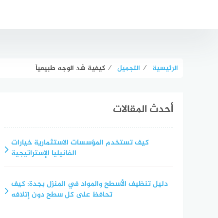
لتجاوز
لى
لمحتوى
الرئيسية
⁄
التجميل
⁄
كيفية شد الوجه طبيعياً
أحدث المقالات
كيف تستخدم المؤسسات الاستثمارية خيارات
الفانيليا الإستراتيجية
دليل تنظيف الأسطح والمواد في المنزل بجدة: كيف
تحافظ على كل سطح دون إتلافه