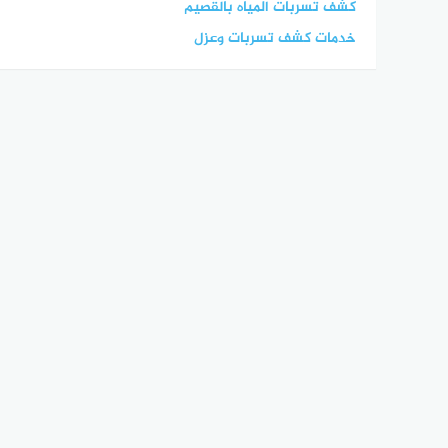
كشف تسربات المياه بالقصيم
خدمات كشف تسربات وعزل