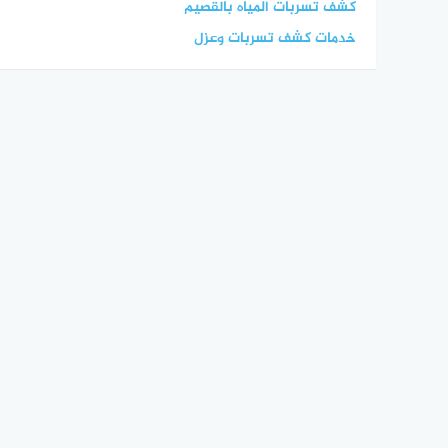
كشف تسربات المياه بالقصيم
خدمات كشف تسربات وعزل