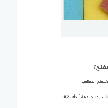
سفنج؟
إسفنج المطلوب:​
. بعد جمعها، تُنظَّف لإزالة