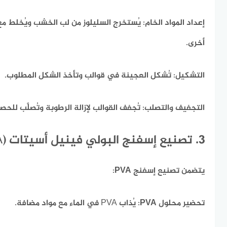
إعداد المواد الخام:
يُستخرج السليلوز من لب الخشب ويُخلط مع 
أخرى.​
التشكيل:
تُشكل العجينة في قوالب وتأخذ الشكل المطلوب.​
التجفيف والتصلب:
تُجفف القوالب لإزالة الرطوبة وتُصلَّب للح
3. تصنيع إسفنج البولي فينيل أسيتات (PVA)
يتضمن تصنيع إسفنج PVA:​
تحضير محلول PVA:
يُذاب PVA في الماء مع مواد مضافة.​