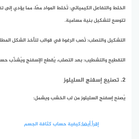
الخلط والتفاعل الكيميائي:
تُخلط المواد معًا، مما يؤدي إلى ت
تتوسع لتشكيل بنية مسامية.​
التشكيل والتصلب: تُصب الرغوة في قوالب لتأخذ الشكل المطلو
التقطيع والتشطيب: بعد التصلب، يُقطع الإسفنج ويُشذَّب حسب
2. تصنيع إسفنج السليلوز
يُصنع إسفنج السليلوز من لب الخشب ويشمل:​
إقرأ أيضا:
كيفية حساب كثافة الجسم