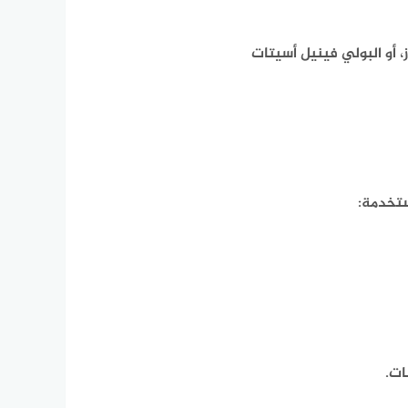
، أو البولي فينيل أسيتات
تخدمة:​
ت.​