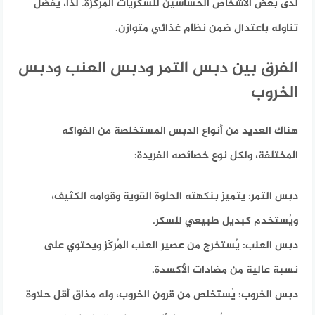
لدى بعض الأشخاص الحساسين للسكريات المركزة. لذا، يُفضل
تناوله باعتدال ضمن نظام غذائي متوازن.
الفرق بين دبس التمر ودبس العنب ودبس
الخروب
هناك العديد من أنواع الدبس المستخلصة من الفواكه
المختلفة،
ولكل نوع خصائصه الفريدة:
دبس التمر:
يتميز بنكهته الحلوة القوية وقوامه الكثيف،
ويُستخدم كبديل طبيعي للسكر.
دبس العنب:
يُستخرج من عصير العنب المُركّز ويحتوي على
نسبة عالية من مضادات الأكسدة.
دبس الخروب:
يُستخلص من قرون الخروب، وله مذاق أقل حلاوة