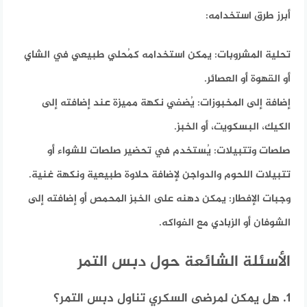
أبرز طرق استخدامه:​
تحلية المشروبات:
يمكن استخدامه كمُحلي طبيعي في الشاي
أو القهوة أو العصائر.​
إضافة إلى المخبوزات:
يُضفي نكهة مميزة عند إضافته إلى
الكيك، البسكويت، أو الخبز.​
صلصات وتتبيلات:
يُستخدم في تحضير صلصات للشواء أو
تتبيلات اللحوم والدواجن لإضافة حلاوة طبيعية ونكهة غنية.​
وجبات الإفطار:
يمكن دهنه على الخبز المحمص أو إضافته إلى
الشوفان أو الزبادي مع الفواكه.​
الأسئلة الشائعة حول دبس التمر
1. هل يمكن لمرضى السكري تناول دبس التمر؟