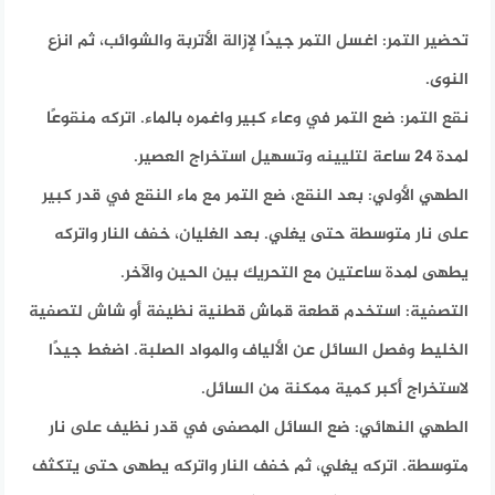
تحضير التمر:
اغسل التمر جيدًا لإزالة الأتربة والشوائب، ثم انزع
النوى.​
نقع التمر:
ضع التمر في وعاء كبير واغمره بالماء. اتركه منقوعًا
لمدة 24 ساعة لتليينه وتسهيل استخراج العصير.​
الطهي الأولي:
بعد النقع، ضع التمر مع ماء النقع في قدر كبير
على نار متوسطة حتى يغلي. بعد الغليان، خفف النار واتركه
يطهى لمدة ساعتين مع التحريك بين الحين والآخر.​
التصفية:
استخدم قطعة قماش قطنية نظيفة أو شاش لتصفية
الخليط وفصل السائل عن الألياف والمواد الصلبة. اضغط جيدًا
لاستخراج أكبر كمية ممكنة من السائل.​
الطهي النهائي:
ضع السائل المصفى في قدر نظيف على نار
متوسطة. اتركه يغلي، ثم خفف النار واتركه يطهى حتى يتكثف