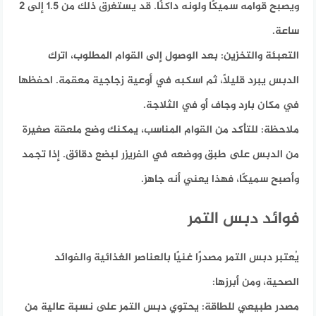
ويصبح قوامه سميكًا ولونه داكنًا. قد يستغرق ذلك من 1.5 إلى 2
ساعة.​
التعبئة والتخزين:
بعد الوصول إلى القوام المطلوب، اترك
الدبس يبرد قليلاً، ثم اسكبه في أوعية زجاجية معقمة. احفظها
في مكان بارد وجاف أو في الثلاجة.​
ملاحظة:
للتأكد من القوام المناسب، يمكنك وضع ملعقة صغيرة
من الدبس على طبق ووضعه في الفريزر لبضع دقائق. إذا تجمد
وأصبح سميكًا، فهذا يعني أنه جاهز.​
فوائد دبس التمر
يُعتبر دبس التمر مصدرًا غنيًا بالعناصر الغذائية والفوائد
الصحية،
ومن أبرزها:​
مصدر طبيعي للطاقة:
يحتوي دبس التمر على نسبة عالية من