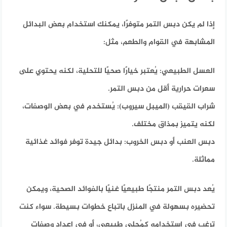
إذا لم يكن دبس التمر متوفرًا، يمكنك استخدام بعض البدائل
المشابهة في القوام والطعم،
مثل:
العسل الطبيعي:
يُعتبر خيارًا صحيًا للتحلية، لكنه يحتوي على
سعرات حرارية أقل من دبس التمر.
شراب القيقب (الميبل سيروب):
يُستخدم في بعض الوصفات،
لكنه يتميز بمذاق مختلف.
دبس العنب أو دبس الخروب:
بدائل جيدة توفر فوائد غذائية
مماثلة.
يُعد دبس التمر منتجًا طبيعيًا غنيًا بالفوائد الصحية، ويمكن
تحضيره بسهولة في المنزل باتباع خطوات بسيطة. سواء كنت
ترغب في استخدامه كمُحلي طبيعي، أو في إعداد وصفات