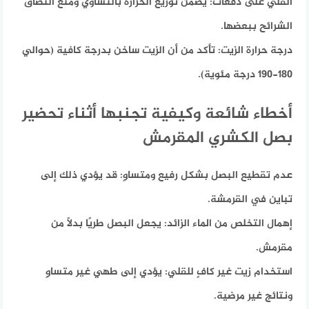
القلي على دفعات:
يضمن توزيع الحرارة بالتساوي ومنع التصاق
الشرائح ببعضها.
درجة حرارة الزيت:
تأكد من أن الزيت ساخن بدرجة كافية (حوالي
180-190 درجة مئوية).
أخطاء شائعة وكيفية تجنبها أثناء تحضير
بصل الكشري المقرمش
عدم تقطيع البصل بشكل رفيع ومتساوٍ:
قد يؤدي ذلك إلى
تباين في القرمشة.
إهمال التخلص من الماء الزائد:
يجعل البصل طريًا بدلاً من
مقرمش.
استخدام زيت غير كافٍ للقلي:
يؤدي إلى طهي غير متساوٍ
ونتائج غير مرضية.