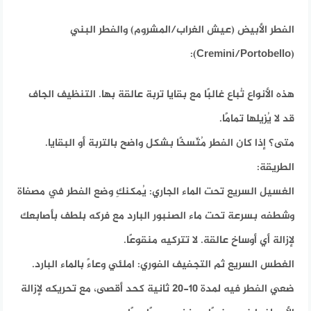
الفطر الأبيض (عيش الغراب/المشروم) والفطر البني
(Cremini/Portobello):
هذه الأنواع تُباع غالبًا مع بقايا تربة عالقة بها. التنظيف الجاف
قد لا يُزيلها تمامًا.
متى؟ إذا كان الفطر مُتّسخًا بشكل واضح بالتربة أو البقايا.
الطريقة:
الغسيل السريع تحت الماء الجاري: يُمكنكِ وضع الفطر في مصفاة
وشطفه بسرعة تحت ماء الصنبور البارد مع فركه بلطف بأصابعك
لإزالة أي أوساخ عالقة. لا تتركيه منقوعًا.
الغطس السريع ثم التجفيف الفوري: املئي وعاءً بالماء البارد.
ضعي الفطر فيه لمدة 10-20 ثانية كحد أقصى، مع تحريكه لإزالة