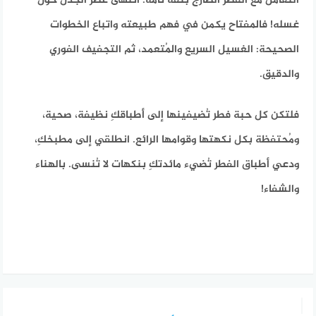
التعامل مع الفطر الطازج بثقة تامة. انتهى عصر الجدل حول
غسله! فالمفتاح يكمن في فهم طبيعته واتباع الخطوات
الصحيحة: الغسيل السريع والمُتعمد، ثم التجفيف الفوري
والدقيق.
فلتكن كل حبة فطر تُضيفينها إلى أطباقكِ نظيفة، صحية،
ومُحتفظة بكل نكهتها وقوامها الرائع. انطلقي إلى مطبخكِ،
ودعي أطباق الفطر تُضيء مائدتكِ بنكهات لا تُنسى. بالهناء
والشفاء!