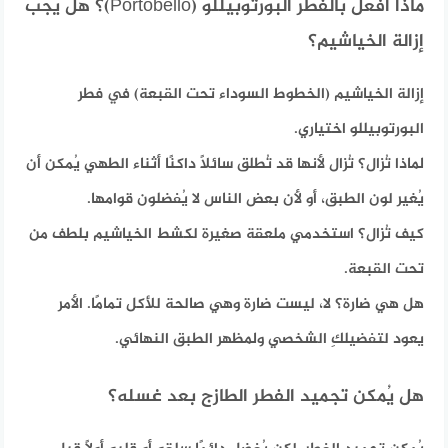
ماذا أفعل بالفطر البورتوبيللو (Portobello)؟ هل يجب
إزالة الخياشيم؟
إزالة الخياشيم (الخطوط السوداء تحت القبعة) في فطر
البورتوبيللو اختياري.
لماذا تُزال؟ تُزال لأنها قد تُطلق سائلًا داكنًا أثناء الطهي يُمكن أن
يُغير لون الطبق، أو لأن بعض الناس لا يُفضلون قوامها.
كيف تُزال؟
استخدمي ملعقة صغيرة لكشط الخياشيم بلطف من
تحت القبعة.
هل هي ضارة؟ لا، ليست ضارة وهي صالحة للأكل تمامًا. الأمر
يعود لتفضيلكِ الشخصي ولمظهر الطبق النهائي.
هل يُمكن تجميد الفطر الطازج بعد غسله؟