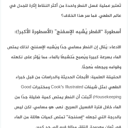
تُعتبر عملية غسل الفطر واحدة من أكثر النقاط إثارة للجدل في
عالم الطهي. فما سر هذا الخلاف؟
أسطورة “الفطر يُشبه الإسفنج” (الأسطورة الأكبر!):
الادعاء:
يُقال إن الفطر مسامي جدًا ويُشبه الإسفنج، لذلك يمتص
الماء بسرعة كبيرة ويُصبح مُتشبعًا بالماء، مما يُؤثر على نكهته
وقوامه ويجعله مُعجنًا.
الحقيقة العلمية:
الأبحاث الحديثة والدراسات من قبل خبراء
الطهي (مثل شيفات Cook’s Illustrated ومختبرات Good
Housekeeping) أثبتت أن الفطر يمتص كمية ضئيلة جدًا من
الماء خلال فترة الغسيل السريع. نعم، هو مسامي، لكن ليس
بالدرجة التي تجعله “إسفنجة” تمتص كميات هائلة من الماء
في ثوانٍ معدودة. القلق مبالغ فيه إلى حد كبير.