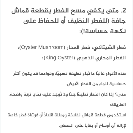
2. متى يكفي مسح الفطر بقطعة قماش
جافة (للفطر النظيف أو للحفاظ على
نكهة حساسة!):
فطر الشيتاكي، فطر المحار (Oyster Mushroom)،
الفطر المحاري الذهبي (King Oyster):
هذه الأنواع غالبًا ما تُباع نظيفة نسبيًا، وقوامها قد يكون أكثر
حساسية للماء من الفطر الأبيض.
متى؟
إذا كان الفطر نظيفًا جدًا ولا تُوجد عليه بقايا تربة واضحة.
الطريقة:
استخدمي قطعة قماش نظيفة ومبللة قليلًا أو فرشاة فطر خاصة
لإزالة أي أوساخ أو بقايا على السطح.