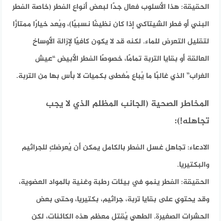
الحقيقة:
هذا الأسلوب فعال جدًا لبعض أنواع الفطر (خاصة الفطر
البني أو فطر الشيتاكي إذا كان نظيفًا نسبيًا)، ويُعد خيارًا ممتازًا
لتقليل التعرض للماء. لكنه قد لا يكون كافيًا لإزالة الأوساخ
العالقة أو بقايا التربة تمامًا، خصوصًا الفطر الأبيض “عيش
الغراب” الذي غالبًا ما يُباع مُغطى بكميات لا بأس بها من التربة.
المخاطر الصحية (الجانب المظلم الذي لا يجب
تجاهله!):
الادعاء:
تجاهل غسل الفطر بالكامل يمكن أن يُعرضكِ للجراثيم
والبكتيريا.
الحقيقة:
الفطر ينمو في بيئات رطبة وغنية بالمواد العضوية،
وقد يحتوي على بقايا تربة، جراثيم، بكتيريا، وحتى بعض
الحشرات الصغيرة. الطهي يُقتل معظم هذه الكائنات، لكن