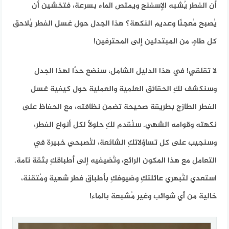
أن الفطر يُشبه الإسفنج ويمتص الماء بسرعة، فتخشين أن
يُصبح مُعجنًا وعديم النكهة؟ هذا الجدل حول غسل الفطر يُلاحق
كل طاهٍ، من المبتدئين إلى المحترفين!
لا تقلقي! في هذا الدليل الشامل، سنضع حدًا لهذا الجدل
وسنكشف لكِ الحقائق العلمية والعملية حول كيفية غسل
الفطر الطازج بطريقة صحيحة تضمن نظافته، مع الحفاظ على
نكهته وقوامه الشهي. سنُقدم لكِ حلولًا لكل أنواع الفطر،
وسنجيب على كل تساؤلاتكِ الشائعة، لتُصبحي خبيرة في
التعامل مع هذا المكون الرائع، وتُضيفيه إلى أطباقكِ بثقة تامة.
استعدي لتُبهري عائلتكِ وضيوفكِ بأطباق فطر شهية ومُتقنة،
خالية من أي شوائب وغير مُشبعة بالماء!