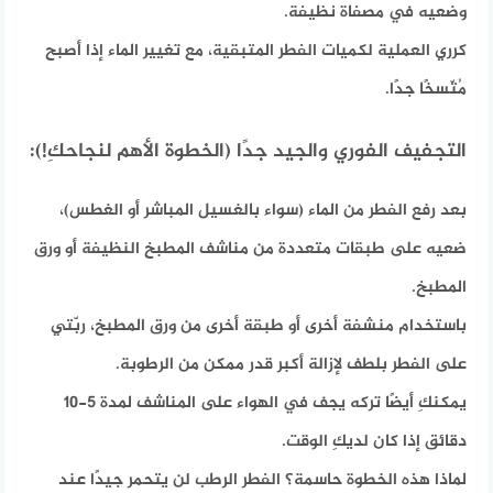
وضعيه في مصفاة نظيفة.
كرري العملية لكميات الفطر المتبقية، مع تغيير الماء إذا أصبح
مُتّسخًا جدًا.
التجفيف الفوري والجيد جدًا (الخطوة الأهم لنجاحكِ!):
بعد رفع الفطر من الماء (سواء بالغسيل المباشر أو الغطس)،
ضعيه على طبقات متعددة من مناشف المطبخ النظيفة أو ورق
المطبخ.
باستخدام منشفة أخرى أو طبقة أخرى من ورق المطبخ، ربّتي
على الفطر بلطف لإزالة أكبر قدر ممكن من الرطوبة.
يمكنكِ أيضًا تركه يجف في الهواء على المناشف لمدة 5-10
دقائق إذا كان لديكِ الوقت.
لماذا هذه الخطوة حاسمة؟ الفطر الرطب لن يتحمر جيدًا عند