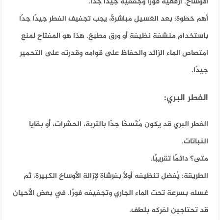
الأوساخ. ارفعيه فورًا وجففيه جيدًا جدًا.
أهم خطوة: بعد الغسيل مباشرةً، يجب تجفيف الفطر جيدًا جدًا
باستخدام منشفة نظيفة أو ورق مطبخ. هذا هو المفتاح لمنع
امتصاص الماء الزائد والحفاظ على قوامه وقدرته على التحمير
جيدًا.
الفطر البري:
الفطر البري قد يكون مُتّسخًا جدًا بالتربة، الحشرات، أو بقايا
النباتات.
متى؟ دائمًا تقريبًا.
الطريقة:
يُفضل تنظيفه أولاً بفرشاة لإزالة الأوساخ الكبيرة، ثم
غسله بسرعة تحت الماء الجاري وتجفيفه فورًا. في بعض الأحيان
قد تحتاجين لفركه بلطف.