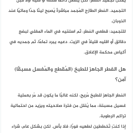
يُمكن تجميد الفطر، لكن يُفضل دائمًا سلقه أو قليه أولاً قبل
التجميد. الفطر الطازج المُجمد مباشرةً يُصبح لينًا جدًا ومائيًا عند
الذوبان.
للتجميد: قطعي الفطر، ثم اسلقيه في الماء المغلي لبضع
دقائق أو اقليه قليلاً في الزيت. دعيه يبرد تمامًا، ثم جمديه في
أكياس محكمة الإغلاق.
هل الفطر الجاهز للطبخ (المُقطع والمُغسل مسبقًا)
آمن؟
الفطر الجاهز للطبخ مُريح، لكنه غالبًا ما يكون قد مُر بعملية
غسيل مسبقة، مما يُقلل من فترة صلاحيته ويزيد من احتمالية
تراكم الرطوبة.
إذا كنتِ تُخططين لطهيه فورًا، فلا بأس. لكن بشكل عام، شراء