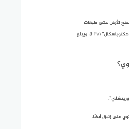
ن سطح الأرض حتى طبقات
الغلاف الجوي العليا. ويُقاس عادةً بوحدة “ميليبار” (mbar) أو “هكتوباسكال” (hPa)، ويبلغ
وي؟
وريتشلي”.
ي على زئبق أيضًا.