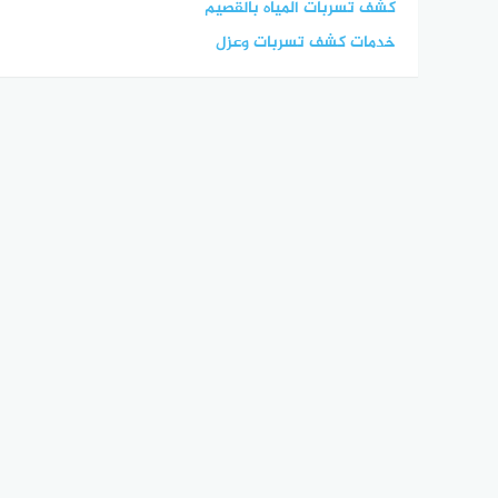
كشف تسربات المياه بالقصيم
خدمات كشف تسربات وعزل