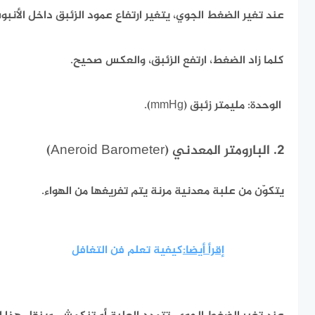
عند تغير الضغط الجوي، يتغير ارتفاع عمود الزئبق داخل الأنبو
كلما زاد الضغط، ارتفع الزئبق، والعكس صحيح.
الوحدة:
مليمتر زئبق (mmHg).
2. البارومتر المعدني (Aneroid Barometer)
يتكوّن من علبة معدنية مرنة يتم تفريغها من الهواء.
إقرأ أيضا:
كيفية تعلم فن التغافل