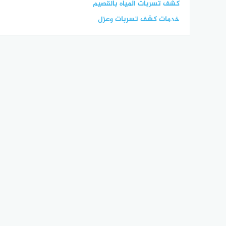
كشف تسربات المياه بالقصيم
خدمات كشف تسربات وعزل