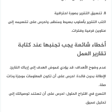
8. تنسيق التقرير بصورة احترافية
اكتب التقرير بأسلوب بسيط ومنظم، واحرص على تقسيمه إلى
عناوين فرعية وفقرات.
أخطاء شائعة يجب تجنبها عند كتابة
تقارير العمل
عدم وضوح الأهداف: قد يؤدي غموض الهدف إلى إرباك القارئ.
الإطالة بدون فائدة:
احرص على أن تكون المعلومات موجزة وذات
صلة.
التسرع في اقتراح الحلول:
احرص على أن تستند توصياتك إلى
تحليل عميق.