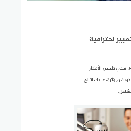
بير احترافية
رئ، فهي تلخص الأفكار
ية ومؤثرة، عليكِ اتباع
شامل.