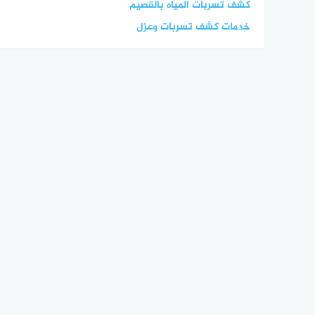
كشف تسربات المياه بالقصيم
خدمات كشف تسربات وعزل