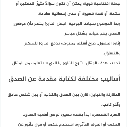
جملة افتتاحية قوية:
يمكن أن تكون سؤالًا مثيرًا للتفكير، أو
حكمة، أو قصة قصيرة، أو حتى إحصائية صادمة.
ربط الموضوع بحياتنا اليومية:
اجعل القارئ يشعر بأن موضوع
الصدق يهم حياته بشكل مباشر.
إثارة الفضول:
طرح أسئلة مفتوحة تدفع القارئ للتفكير
والتساؤل.
تحديد هدف المقال:
اشرح للقارئ ما الذي سيتعلمه من المقال.
أساليب مختلفة لكتابة مقدمة عن الصدق
المقارنة والتباين:
قارن بين الصدق والكذب، أو بين شخص صادق
وآخر كاذب.
السرد القصصي:
ابدأ بقصه قصيرة توضح أهمية الصدق.
الحكمة أو القولة المأثورة:
استخدم حكمة أو قول مأثور عن