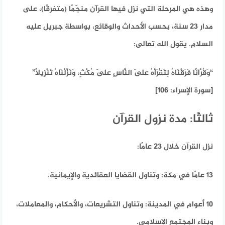
وهذه هي المرحلة التي نزل فيها القرآن منجّمًا (متفرقًا)، على
مدار 23 سنة، بحسب الأحداث والوقائع، بواسطة جبريل عليه
السلام.
يقول الله تعالى:
“وَقُرْآنًا فَرَقْنَاهُ لِتَقْرَأَهُ عَلَى النَّاسِ عَلَى مُكْثٍ، وَنَزَّلْنَاهُ تَنْزِيلًا”
[سورة الإسراء: 106]
ثالثًا: مدة نزول القرآن
نزل القرآن خلال 23 عامًا:
13 عامًا في مكة: وتناول القضايا العقائدية والإيمانية.
10 أعوام في المدينة: وتناول التشريعات، والأحكام، والمعاملات،
وبناء المجتمع الإسلامي.