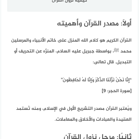
كيفية نزول القرآن
أولاً: مصدر القرآن وأهميته
القرآن الكريم هو كلام الله المنزل على خاتم الأنبياء والمرسلين
محمد ﷺ، بواسطة جبريل عليه السلام، المنزّه عن التحريف أو
التبديل. قال تعالى:
“إِنَّا نَحْنُ نَزَّلْنَا الذِّكْرَ وَإِنَّا لَهُ لَحَافِظُونَ”
[سورة الحجر: 9]
ويُعتبر القرآن مصدر التشريع الأول في الإسلام، ومنه تُستمد
العقيدة والعبادات والأخلاق والمعاملات.
ثانيًا: مرحل نزول القرآن