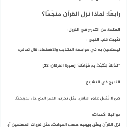
رابعًا: لماذا نزل القرآن منجّمًا؟
الحكمة من التدرج في النزول:
تثبيت قلب النبي :
ليستعين به في مواجهة التكذيب والاضطهاد، قال تعالى:
“كَذَٰلِكَ لِنُثَبِّتَ بِهِ فُؤَادَكَ” [سورة الفرقان: 32]
التدرج في التشريع:
كي لا يُثقل على الناس، مثل تحريم الخمر الذي جاء تدريجيًا.
مواكبة الأحداث:
نزل القرآن يعلّق ويوجه حسب الحوادث، مثل غزوات المسلمين أو