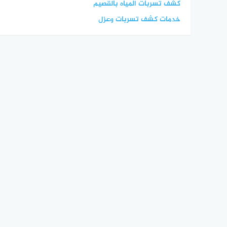
كشف تسربات المياه بالقصيم
خدمات كشف تسربات وعزل