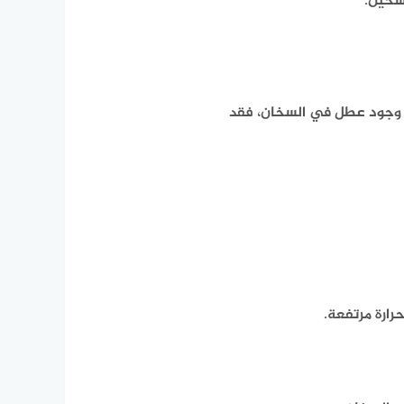
سخين.
ا وجود عطل في السخان، فقد
رارة مرتفعة.