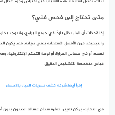
لذلك، يُفضل استبعاد هذه الأسباب قبل افتراض وجود عطل ف
متى تحتاج إلى فحص فني؟
إذا لاحظت أن الماء يظل باردًا في جميع البرامج، ولا يوجد بخا
والتجفيف، فمن الأفضل الاستعانة بفني صيانة. فقد يكون ال
نفسه، أو في حساس الحرارة، أو لوحة التحكم الإلكترونية، وه
قياس متخصصة للتشخيص الدقيق.
إقرأ أيضا:
شركة كشف تسربات المياه بالاحساء
في النهاية، يمكن تقييم كفاءة سخان غسالة الصحون بدون أج