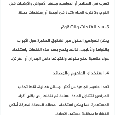
تسرب في الصنابير أو المواسير، وجفف الأحواض والأرضيات قبل
النوم، ولا تترك المياه راكدة في أوعية أو إسفنجات مبللة.
3. سد الفتحات والشقوق
يمكن للصراصير الدخول عبر الشقوق الصغيرة حول الأبواب
والنوافذ والأنابيب. لذلك، يُنصح بسد هذه الفتحات باستخدام
مواد مناسبة لمنع دخولها واختبائها داخل الجدران أو الخزائن.
4. استخدام الطعوم والمصائد
تُعد الطعوم الجاهزة من أكثر الوسائل فعالية، لأنها تجذب
الصراصير لتتناول المادة السامة ثم تنقلها إلى باقي أفراد
المستعمرة. كما يمكن استخدام المصائد اللاصقة لمعرفة أماكن
انتشارها ومراقبة مستوى الإصابة.