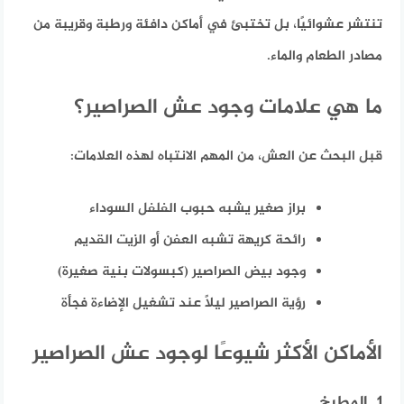
تنتشر عشوائيًا، بل تختبئ في أماكن دافئة ورطبة وقريبة من
مصادر الطعام والماء.
ما هي علامات وجود عش الصراصير؟
قبل البحث عن العش، من المهم الانتباه لهذه العلامات:
براز صغير يشبه حبوب الفلفل السوداء
رائحة كريهة تشبه العفن أو الزيت القديم
وجود بيض الصراصير (كبسولات بنية صغيرة)
رؤية الصراصير ليلًا عند تشغيل الإضاءة فجأة
الأماكن الأكثر شيوعًا لوجود عش الصراصير
1. المطبخ