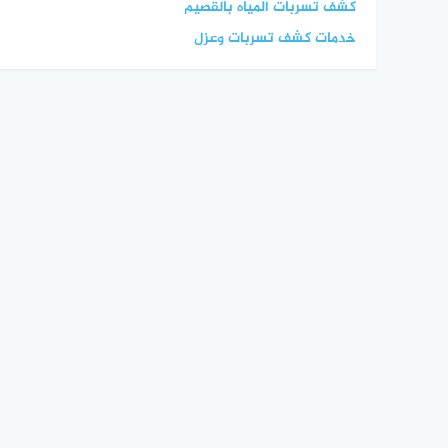
كشف تسربات المياه بالقصيم
خدمات كشف تسربات وعزل