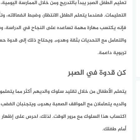
تعليم الطفل الصبر يبدأ بالتدريج ومن خلال الممارسة اليومية
التعليمات. فعندما يتعلم الطفل الانتظار، وضبط انفعالاته، وت
فإنه يكتسب مهارة مهمة تساعده على النجاح في الدراسة، وبن
والتعامل مع التحديات بثقة وهدوء. ويحتاج ذلك إلى قدوة ح
تربوية داعمة.
كن قدوة في الصبر
يتعلم الأطفال من خلال تقليد سلوك والديهم أكثر مما يتعلمون
والديه يتعاملان مع المواقف الصعبة بهدوء، ويتجنبان الغضب
اكتساب هذا السلوك مع مرور الوقت. لذلك، احرص على إظهار ا
أمام طفلك.