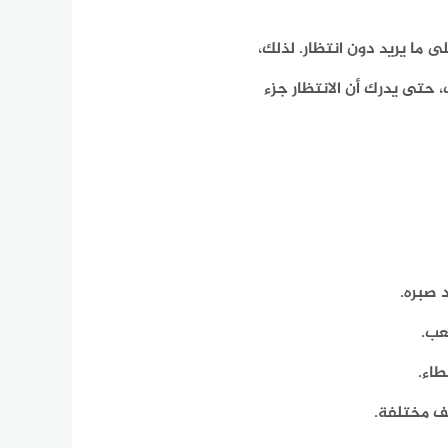
 ما يريد دون انتظار. لذلك،
 حتى يدرك أن الانتظار جزء
 صبره.
عب.
طاء.
قف مختلفة.