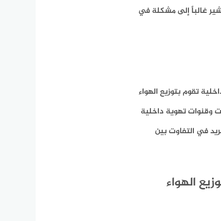
ير غالباً إلى مشكلة في
نظام No Frost، على مروحة داخلية تقوم بتوزيع الهواء
حات وقنوات تهوية داخلية
ريد في التفاوت بين
يع الهواء