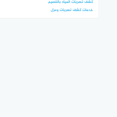
كشف تسربات المياه بالقصيم
خدمات كشف تسربات وعزل