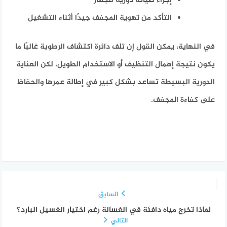
إجراء صيانة دورية للجهاز
التأكد من تهوية المجفف جيدًا أثناء التشغيل
في النهاية، يمكن القول إن تلف دائرة اكتشاف الرطوبة غالبًا ما
يكون نتيجة إهمال التنظيف أو الاستخدام الطويل، لكن العناية
الدورية البسيطة تساعد بشكل كبير في إطالة عمرها والحفاظ
على كفاءة المجفف.
السابق
لماذا تخرج مياه دافئة في الغسالة رغم اختيار الغسيل البارد؟
التالي