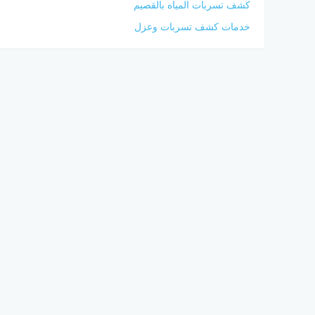
كشف تسربات المياه بالقصيم
خدمات كشف تسربات وعزل