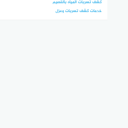
كشف تسربات المياه بالقصيم
خدمات كشف تسربات وعزل