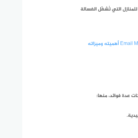
للمنازل التي تُشغّل الغسالة
التسويق عبر البريد الالكتروني Email Marketing أهميته وميزاته
ت عدة فوائد، منها:
يدية.