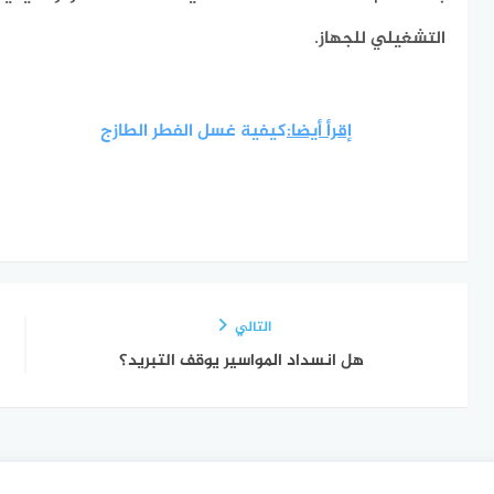
التشغيلي للجهاز.
إقرأ أيضا:
كيفية غسل الفطر الطازج
التالي
هل انسداد المواسير يوقف التبريد؟