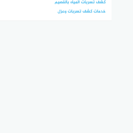
كشف تسربات المياه بالقصيم
خدمات كشف تسربات وعزل