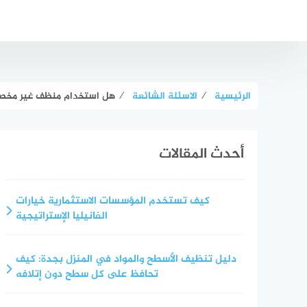
لتجاوز
لى
لمحتوى
الرئيسية
⁄
الاسئلة الشائعة
⁄
هل استخدام منظف غير مخص
أحدث المقالات
كيف تستخدم المؤسسات الاستثمارية خيارات
الفانيليا الإستراتيجية
دليل تنظيف الأسطح والمواد في المنزل بجدة: كيف
تحافظ على كل سطح دون إتلافه