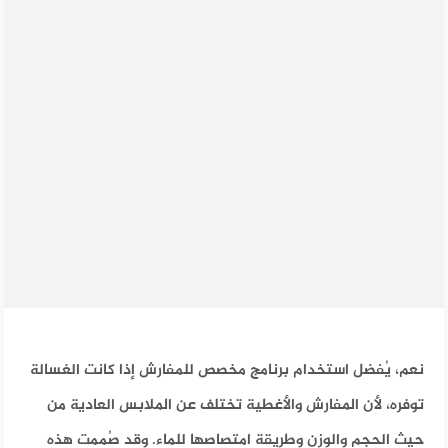
نعم، يُفضل استخدام برنامج مخصص للمفارش إذا كانت الغسالة
توفره، لأن المفارش والأغطية تختلف عن الملابس العادية من
حيث الحجم والوزن وطريقة امتصاصها للماء. وقد صُممت هذه