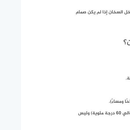
خل السخان
إذا لم يكن صمام
؟
ا ومساءً).
ضبط الثرموستات على درجة حرارة متوسطة (حوالي 60 درجة مئوية) وليس