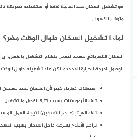
هو تشغيل السخان عند الحاجة فقط أو استخدامه بطريقة ذكي
وتوفير الكهرباء.
لماذا تشغيل السخان طوال الوقت مضر؟
السخان الكهربائي مصمم ليعمل بنظام التشغيل والفصل، أي أ
الوصول لدرجة الحرارة المحددة. لكن عند تشغيله طوال الوق
استهلاك كهرباء كبير
لأن السخان يعيد تسخين الم
تلف الثرموستات
بسبب كثرة الفصل والتشغيل.
تلف الهيتر (عنصر التسخين)
نتيجة العمل المستم
تراكم الأملاح بسرعة
داخل السخان بسبب التسخين