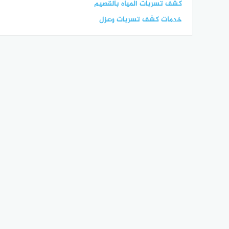
كشف تسربات المياه بالقصيم
خدمات كشف تسربات وعزل