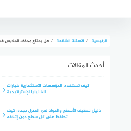
لتجاوز
لى
لمحتوى
الرئيسية
⁄
الاسئلة الشائعة
⁄
هل يحتاج مجفف الملابس فح
أحدث المقالات
كيف تستخدم المؤسسات الاستثمارية خيارات
الفانيليا الإستراتيجية
دليل تنظيف الأسطح والمواد في المنزل بجدة: كيف
تحافظ على كل سطح دون إتلافه