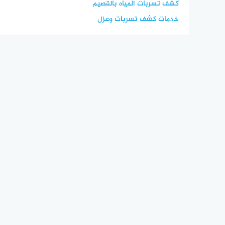
كشف تسربات المياه بالقصيم
خدمات كشف تسربات وعزل