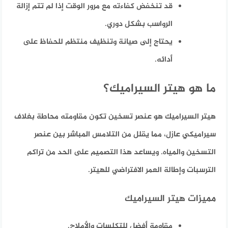
قد تنخفض كفاءته مع مرور الوقت إذا لم تتم إزالة
الرواسب بشكل دوري.
يحتاج إلى صيانة وتنظيف منتظم للحفاظ على
أدائه.
ما هو هيتر السيراميك؟
هيتر السيراميك هو عنصر تسخين تكون مقاومته محاطة بغلاف
سيراميكي عازل، مما يقلل من التلامس المباشر بين عنصر
التسخين والمياه. ويساعد هذا التصميم على الحد من تراكم
الترسبات وإطالة العمر الافتراضي للهيتر.
مميزات هيتر السيراميك
مقاومة أفضل للتكلسات والأملاح.