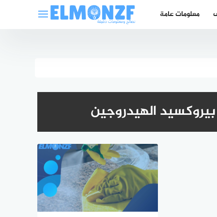
ف
معلومات عامة
بيروكسيد الهيدروجين