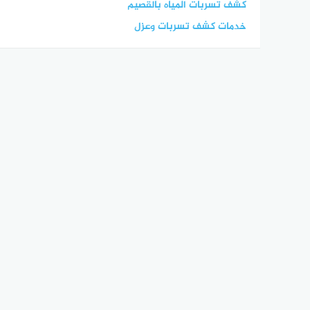
كشف تسربات المياه بالقصيم
خدمات كشف تسربات وعزل