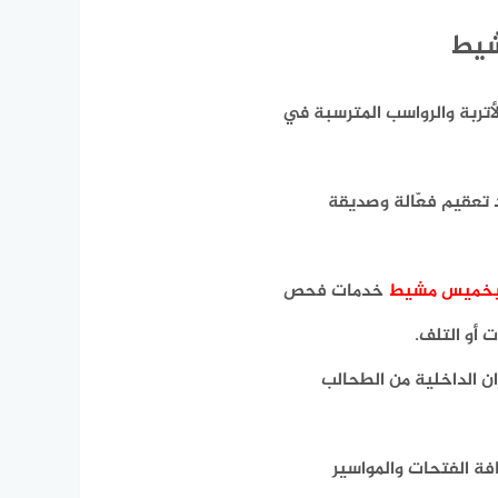
شيط
لأتربة والرواسب المترسبة في
د تعقيم فعّالة وصديقة
 بخميس مشيط
خدمات فحص
 أو التلف.
ان الداخلية من الطحالب
فة الفتحات والمواسير