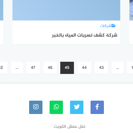
شركات
شركة كشف تسربات المياه بالخبر
ا
12
…
47
46
45
44
43
…
1
نقل عفش الكويت