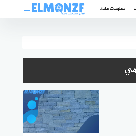
ف
معلومات عامة
مي